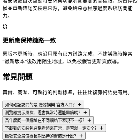
若安裝或首次啓動時要求與功能明顯無關的高權限，應暫停授
權並重新確認安裝包來源，避免給惡意程序過度系統訪問能
力。
更新應保持鏈路一致
舊版本更新時，應沿用原有官方鏈路完成，不建議臨時搜索
“最新版本”後改用陌生地址，以免被假冒更新頁誤導。
常見問題
真實、簡潔、可執行的判斷標準，往往比複雜術語更有用。
如何確認訪問的是 壹發娛樂 官方入口？
瀏覽器提示風險、證書異常時還能繼續嗎？
爲什麼同一個網址在不同網絡下表現不一樣？
下載到的安裝包名稱看起來正常，是否就一定安全？
賬號安全最值得長期堅持的習慣是什麼？