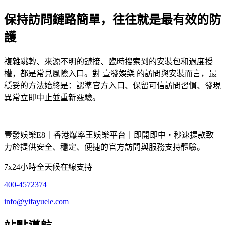
保持訪問鏈路簡單，往往就是最有效的防
護
複雜跳轉、來源不明的鏈接、臨時搜索到的安裝包和過度授
權，都是常見風險入口。對 壹發娛樂 的訪問與安裝而言，最
穩妥的方法始終是：認準官方入口、保留可信訪問習慣、發現
異常立即中止並重新覈驗。
壹發娛樂E8｜香港爆率王娛樂平台｜即開即中・秒速提款致
力於提供安全、穩定、便捷的官方訪問與服務支持體驗。
7x24小時全天候在線支持
400-4572374
info@yifayuele.com