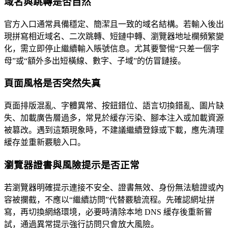
域名與跳轉是否自然
官方入口通常具備穩定、簡潔且一致的域名結構。若輸入後出
現拼寫相近域名、二次跳轉、短鏈中轉、瀏覽器地址欄頻繁變
化，需立即停止繼續輸入賬號信息。尤其要警惕“只差一個字
母”或“額外多出短橫線、數字、子域”的仿冒鏈接。
頁面風格是否突然失真
頁面排版混亂、字體異常、按鈕錯位、語言切換錯亂、圖片缺
失、加載廣告層過多，常見於緩存污染、腳本注入或加載資源
被篡改。遇到這類現象時，不建議繼續登錄或下載，應先清理
緩存並重新覈驗入口。
瀏覽器證書與風險提示是否正常
若瀏覽器明確提示連接不安全、證書無效、身份無法驗證或內
容被攔截，不應以“繼續訪問”代替覈驗流程。先確認網址拼
寫，再切換網絡環境，必要時清除本地 DNS 緩存後重新嘗
試，通過異常提示強行訪問只會放大風險。